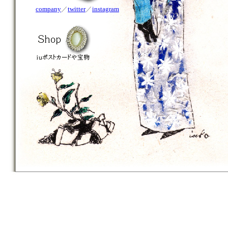
company
／
twitter
／
instagram